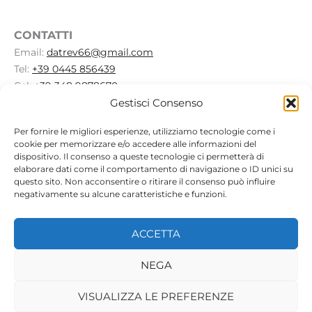
CONTATTI
Email:
datrev66@gmail.com
Tel:
+39 0445 856439
Cel:
+39 348 9878670
Gestisci Consenso
Per fornire le migliori esperienze, utilizziamo tecnologie come i
ORARI D'APERTURA
cookie per memorizzare e/o accedere alle informazioni del
Dal lunedì al venerdì:
dispositivo. Il consenso a queste tecnologie ci permetterà di
elaborare dati come il comportamento di navigazione o ID unici su
08.30 - 12.00, 14.30 - 18.00
questo sito. Non acconsentire o ritirare il consenso può influire
Sabato e domenica:
negativamente su alcune caratteristiche e funzioni.
chiuso.
ACCETTA
NEGA
© 2026 RAP DISINFESTAZIONI - P. Iva 02295960245 |
Privacy
VISUALIZZA LE PREFERENZE
Policy
|
Cookie policy
| Realizzato da
Web Agency Axera